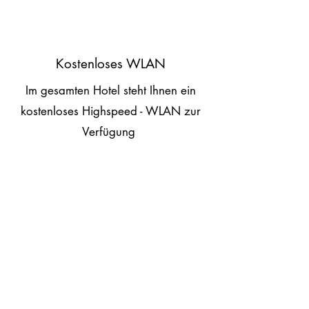
Kostenloses WLAN
Im gesamten Hotel steht Ihnen ein
kostenloses Highspeed - WLAN zur
Verfügung
Haustiere
Hunde und andere Haustiere können
wir mit Rücksicht auf unsere Gäste,
die eventuell entsprechende Allergien
haben, leider nicht aufnehmen.